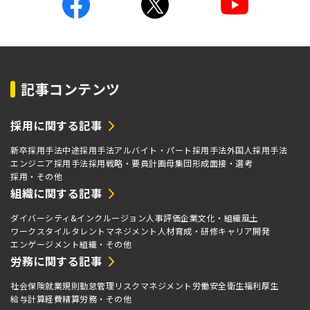
記事コンテンツ
採用に関する記事
新卒採用手法
中途採用手法
アルバイト・パート採用手法
外国人採用手法
エンジニア採用手法
採用戦略・要員計画
母集団形成
面接・選考
採用・その他
組織に関する記事
ダイバーシティ&インクルージョン
人事評価
企業文化・組織風土
ワークスタイル
タレントマネジメント
人材育成・研修
キャリア開発
エンゲージメント
組織・その他
労務に関する記事
社会保険
就業規則
勤怠管理
リスクマネジメント
労働安全衛生
福利厚生
給与計算
経費精算
労務・その他