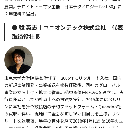
展開。デロイトトーマツ主催「日本テクノロジー Fast 50」に
２年連続で選出。
● 韓 英志｜ユニオンテック株式会社 代表
取締役社長
東京大学大学院 建築学修了。2005年にリクルート入社。国内
の新規事業開発・事業撤退を複数経験後、同社のグローバル
事業の立ち上げ・拡大に従事。総額75億円のCVCを設立し、実
行責任者として30社以上への投資を実行。2015年にはベルリ
ンに本社を持つ飲食店の予約プラットフォーム・Quandoo社
の買収に伴い、現地にて経営参画し16か国展開を主導。リク
ルートを退職後、半年の育休を経て2018年1月に創業18年のユ
ニオンテックに経営参画。内装工事業のデジタル化によるタ