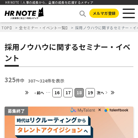
HR NOTE｜人事の成長から、企業の成長を応援するメディア
メルマガ登録
TOP
全セミナー・イベント一覧
採用ノウハウに関するセミナー・イ
採用ノウハウに関するセミナー・イベ
ント
325
件中
307〜324件を表示
…
16
17
18
19
‹ 前へ
次へ
募集終了