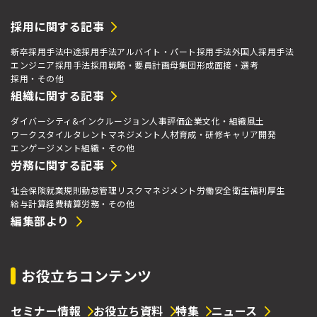
採用に関する記事
新卒採用手法
中途採用手法
アルバイト・パート採用手法
外国人採用手法
エンジニア採用手法
採用戦略・要員計画
母集団形成
面接・選考
採用・その他
組織に関する記事
ダイバーシティ&インクルージョン
人事評価
企業文化・組織風土
ワークスタイル
タレントマネジメント
人材育成・研修
キャリア開発
エンゲージメント
組織・その他
労務に関する記事
社会保険
就業規則
勤怠管理
リスクマネジメント
労働安全衛生
福利厚生
給与計算
経費精算
労務・その他
編集部より
お役立ちコンテンツ
セミナー情報
お役立ち資料
特集
ニュース