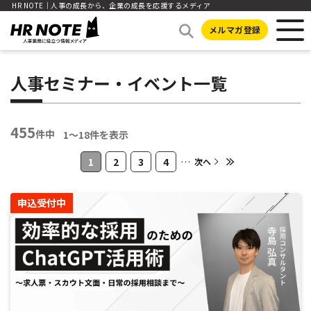
HR NOTE｜人事の成長から、企業の成長を応援するメディア
メルマガ登録
人事セミナー・イベント一覧
455
件中
1〜18件を表示
1
2
3
4
…
次へ
申込受付中