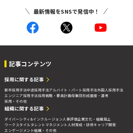
最新情報をSNSで発信中！
記事コンテンツ
採用に関する記事
新卒採用手法
中途採用手法
アルバイト・パート採用手法
外国人採用手法
エンジニア採用手法
採用戦略・要員計画
母集団形成
面接・選考
採用・その他
組織に関する記事
ダイバーシティ&インクルージョン
人事評価
企業文化・組織風土
ワークスタイル
タレントマネジメント
人材育成・研修
キャリア開発
エンゲージメント
組織・その他