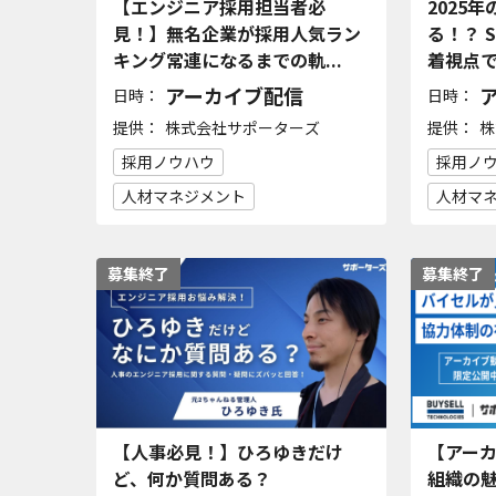
【エンジニア採用担当者必
2025年
見！】無名企業が採用人気ラン
る！？ 
キング常連になるまでの軌...
着視点
アーカイブ配信
日時：
日時：
提供：
提供：
株式会社サポーターズ
株
採用ノウハウ
採用ノ
人材マネジメント
人材マ
募集終了
募集終了
【人事必見！】ひろゆきだけ
【アー
ど、何か質問ある？
組織の