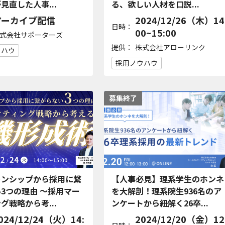
見直した人事...
る、欲しい人材を口説...
アーカイブ配信
2024/12/26（木）14
日時：
00~15:00
式会社サポーターズ
提供：
株式会社アローリンク
ウハウ
採用ノウハウ
募集終了
ーンシップから採用に繋
【人事必見】理系学生のホンネ
3つの理由 〜採用マー
を大解剖！理系院生936名のア
グ戦略から考...
ンケートから紐解く26卒...
024/12/24（火）14:
2024/12/20（金）12