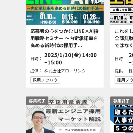
応募者の心をつかむ LINE×AI採
これを
用戦略セミナー ～内定承諾率を
全部無
高める新時代の採用手...
ではな
2025/1/10(金) 14:00
2
日時：
日時：
~15:00
~
提供：
提供：
株式会社アローリンク
株
採用ノウハウ
採用ノ
募集終了
募集終了