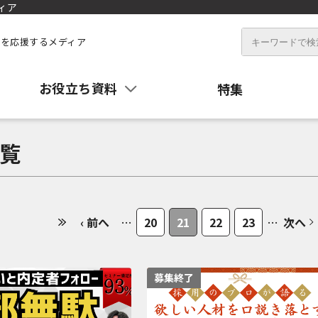
ィア
を応援するメディア
お役立ち資料
特集
覧
‹ 前へ
…
20
21
22
23
…
次へ
募集終了