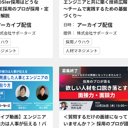
のSIer採用はどうな
エンジニアと共に築く技術広報
SE採用のプロが採用・定
〜チームで実践するための基盤
で解説
づくり〜
アーカイブ配信
アーカイブ配信
日時：
提供：
式会社サポーターズ
株式会社サポーターズ
ウハウ
採用ノウハウ
ネジメント
人材マネジメント
募集終了
カイブ動画】エンジニア
＜質問するだけの面接になって
魅力は人事が伝える！バ
いませんか？＞ 採用のプロが