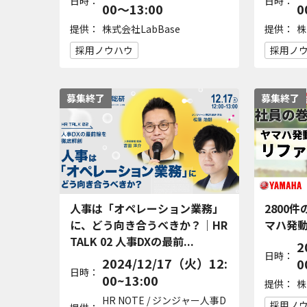
日時：
日時：
00～13:00
0
提供：
提供：
株式会社LabBase
株
採用ノウハウ
採用ノ
募集終了
募集終了
人事は「オペレーション業務」
2800
に、どう向き合うべきか？｜HR
マハ発
TALK 02 人事DXの最前...
2
日時：
2024/12/17（火）12:
0
日時：
00~13:00
提供：
株
HR NOTE / ジンジャー人事D
採用ノ