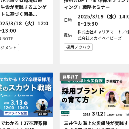
員が活躍する環境の追
採用力UP！「新卒採用ブラン
友生命が実践するエンゲ
ィング」戦略セミナー
トに基づく因果...
2025/3/19（水）14:
日時：
025/3/18（火）12:0
0~15:30
~13:00
株式会社キャリアマート／
提供：
式会社スカイベイビーズ
R NOTE
採用ノウハウ
ネジメント
募集終了
でわかる！27卒理系採
三井住友海上火災保険が実践す