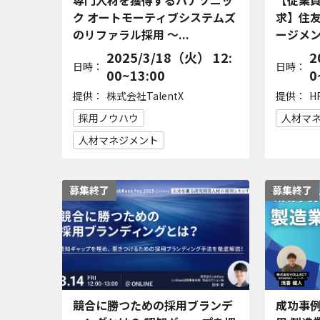
専門人材を獲得するパナソニッ
【従業
ク オートモーティブシステムズ
求】住
のリファラル採用 ～...
ージメン
2025/3/18（火） 12:
2
日時：
日時：
00~13:00
0
提供：
提供：
株式会社TalentX
H
採用ノウハウ
人材マ
人材マネジメント
募集終了
募集終了
競合に勝つための採用ブランデ
成功事例