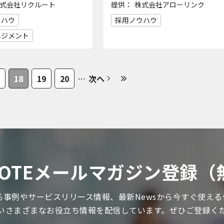
提供：
式会社リクルート
株式会社アローリンク
ウハウ
採用ノウハウ
ネジメント
18
19
20
…
次へ
 NOTEメールマガジン登録（
関する事例やサービスリリース情報、最新Newsから今すぐ使え
いさまざまなお役立ち情報を配信しています。ぜひご登録く