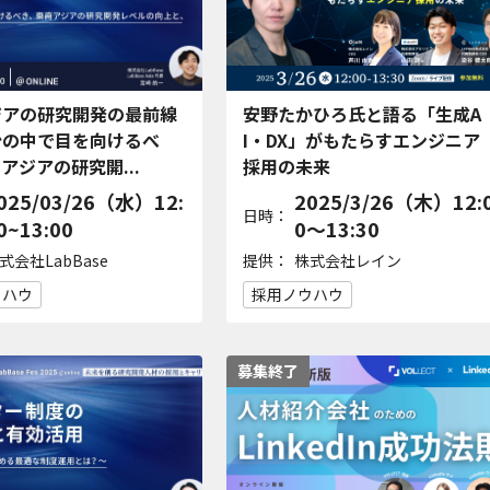
ジアの研究開発の最前線
安野たかひろ氏と語る「生成A
少の中で目を向けるべ
I・DX」がもたらすエンジニア
アジアの研究開...
採用の未来
025/03/26（水）12:
2025/3/26（木）12:
日時：
0~13:00
0〜13:30
提供：
式会社LabBase
株式会社レイン
ウハウ
採用ノウハウ
募集終了