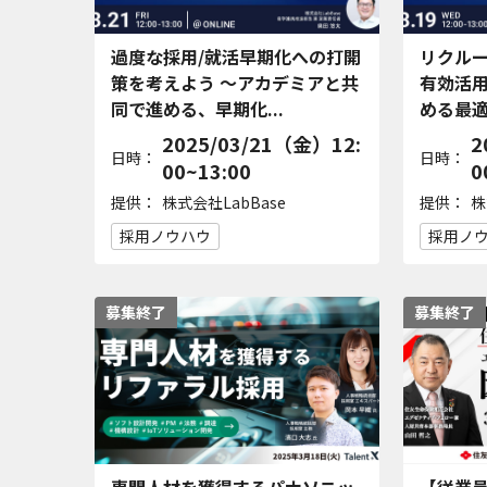
過度な採用/就活早期化への打開
リクル
策を考えよう 〜アカデミアと共
有効活
同で進める、早期化...
める最適
2025/03/21（金）12:
2
日時：
日時：
00~13:00
0
提供：
提供：
株式会社LabBase
株
採用ノウハウ
採用ノ
募集終了
募集終了