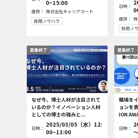
2
0~15:00
日時：
0
提供：
株式会社キャリアマート
提供：
株
採用ノウハウ
採用ノ
募集終了
募集終了
なぜ今、博士人材が注目されて
職場を
いるのか？イノベーション人材
ョンを表
としての博士の強みと...
ION A
2025/03/05（水）12:
2
日時：
日時：
00~13:00
～