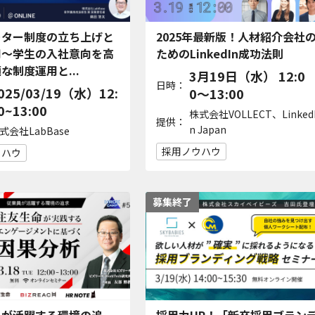
ーター制度の立ち上げと
2025年最新版！人材紹介会社
用〜学生の入社意向を高
ためのLinkedIn成功法則
な制度運用と...
3月19日（水） 12:0
日時：
025/03/19（水）12:
0〜13:00
0~13:00
株式会社VOLLECT、Linked
提供：
n Japan
式会社LabBase
採用ノウハウ
ウハウ
募集終了