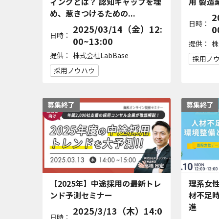
ィングとは？ 認知ギャップを埋
用 製造
め、惹きつけるための...
2
日時：
2025/03/14（金）12:
0
日時：
00~13:00
提供：
株
提供：
株式会社LabBase
採用ノ
採用ノウハウ
募集終了
募集終了
【2025年】中途採用の最新トレ
理系女
ンド予測セミナー
材不足時
進
2025/3/13（木）14:0
日時：