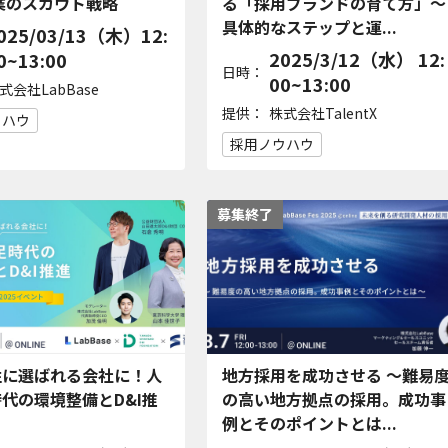
業のスカウト戦略
る「採用ブランドの育て方」～
具体的なステップと運...
025/03/13（木）12:
2025/3/12（水） 12:
0~13:00
日時：
00~13:00
式会社LabBase
提供：
株式会社TalentX
ウハウ
採用ノウハウ
募集終了
性に選ばれる会社に！人
地方採用を成功させる 〜難易
代の環境整備とD&I推
の高い地方拠点の採用。成功事
例とそのポイントとは...