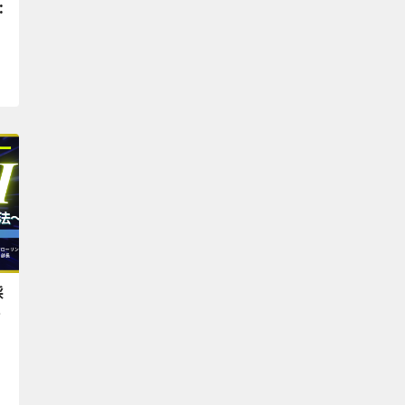
:
採
を
1