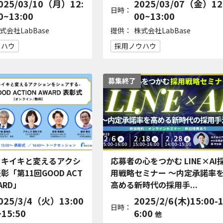
025/03/10（月）12:
2025/03/07（金）12
日時：
0~13:00
00~13:00
提供：
式会社LabBase
株式会社LabBase
ウハウ
採用ノウハウ
募集終了
イキイキと変えるアクシ
応募者の心をつかむ LINE×AI
彰「第11回GOOD ACT
用戦略セミナー ～内定承諾率
WARD」
高める新時代の採用手...
025/3/4（火）13:00
2025/2/6(木)15:00-
日時：
15:50
6:00
他