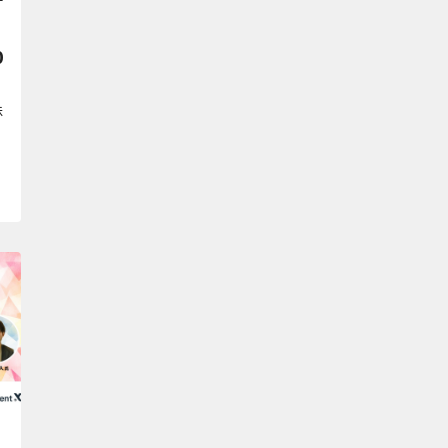
デ
0
株