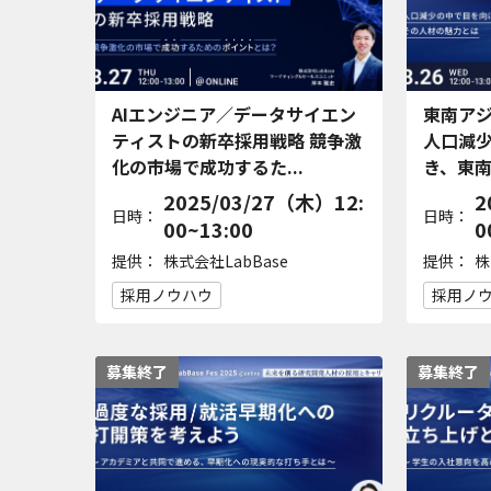
AIエンジニア／データサイエン
東南ア
ティストの新卒採用戦略 競争激
人口減
化の市場で成功するた...
き、東南
2025/03/27（木）12:
2
日時：
日時：
00~13:00
0
提供：
提供：
株式会社LabBase
株
採用ノウハウ
採用ノ
募集終了
募集終了