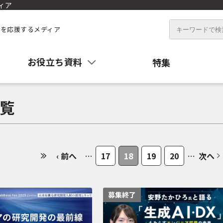
ィア
を応援するメディア
お役立ち資料
特集
覧
‹ 前へ
…
17
18
19
20
…
次へ
募集終了