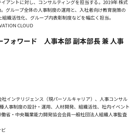
イアントに対し、コンサルティングを担当する。2019年 株式
動。グループ全体の人事制度の運用と、入社者向け教育施策の
た組織活性化、グループ内表彰制度などを幅広く担当。
ION CLOUD
ーフォワード 人事本部 副本部長 兼 人事
式会社インテリジェンス（現パーソルキャリア）、人事コンサル
。各種人事制度の設計・運用、人材開発、組織活性、社内イベント
労働省・中央職業能力開発協会会員一般社団法人組織人事監査
ナビ