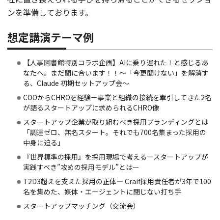
ンを準備しております。
想定講演テーマ例
【人事図書館特別コラボ企画】AIに乗り遅れた！と感じるあ
なたへ。まだ間に合います！！〜「今更聞けない」を解消す
る、Claude 初期セットアップ会〜
COOからCHROを経験ー事業と組織の接続を牽引してきた2名
が語るスタートアップに求められるCHRO像
スタートアップ企業が取り組むべき採用ブランディングとは
「調達ゼロ、無名スタート。それでも700名集まった採用の
中身に迫る」
『世界標準の採用』を採用現場で考えるースタートアップが
実践すべき”攻めの採用モデル”とはー
T2D3超えを支えた採用の正体― Craif採用責任者が3年で100
名を集めた、媒体・エージェントに閉じない打ち手
スタートアップマッチング（交流会）