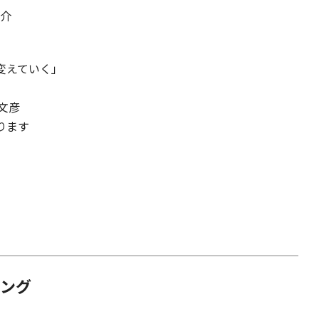
裕介
変えていく」
文彦
ります
ィング